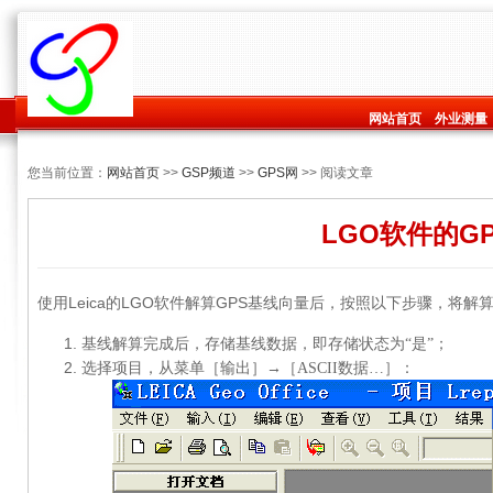
网站首页
外业测量
您当前位置：
网站首页
>>
GSP频道
>>
GPS网
>> 阅读文章
LGO软件的G
使用Leica的LGO软件解算GPS基线向量后，按照以下步骤，将
基线解算完成后，存储基线数据，即存储状态为“是”；
选择项目，从菜单［输出］→［
ASCII
数据
…
］：