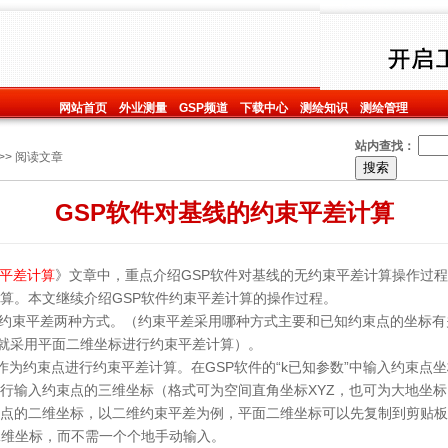
网站首页
外业测量
GSP频道
下载中心
测绘知识
测绘管理
站内查找：
>> 阅读文章
GSP软件对基线的约束平差计算
束平差计算
》文章中，重点介绍GSP软件对基线的无约束平差计算操作过程。文
平计算。本文继续介绍GSP软件约束平差计算的操作过程。
约束平差两种方式。（约束平差采用哪种方式主要和已知约束点的坐标有
就采用平面二维坐标进行约束平差计算）。
I360作为约束点进行约束平差计算。在GSP软件的“k已知参数”中输入约束
该行输入约束点的三维坐标（格式可为空间直角坐标XYZ，也可为大地坐标
束点的二维坐标，以二维约束平差为例，平面二维坐标可以先复制到剪贴板
二维坐标，而不需一个个地手动输入。