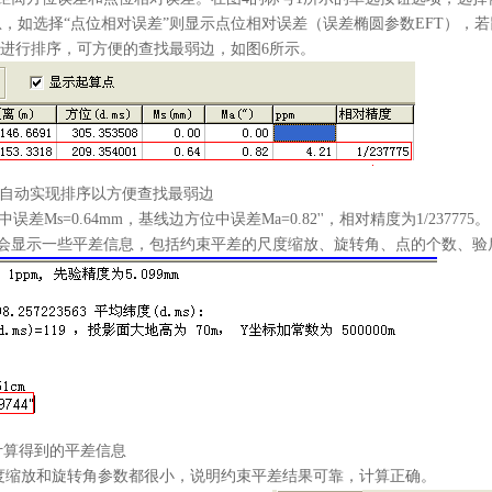
，如选择“点位相对误差”则显示点位相对误差（误差椭圆参数EFT），若
度进行排序，可方便的查找最弱边，如图6所示。
动实现排序以方便查找最弱边
离中误差Ms=0.64mm，基线边方位中误差Ma=0.82''，相对精度为1/237775。
会显示一些平差信息，包括约束平差的尺度缩放、旋转角、点的个数、验
算得到的平差信息
缩放和旋转角参数都很小，说明约束平差结果可靠，计算正确。