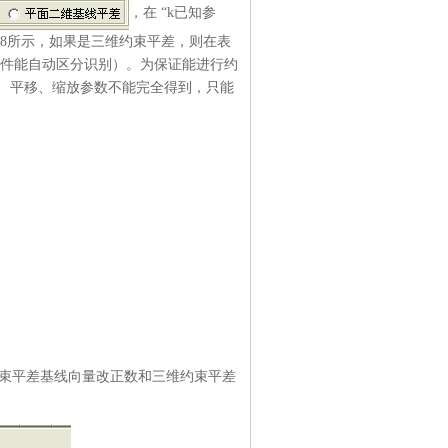
，在 “k已知参
图8所示，如果是三维约束平差，则在表
P软件能自动区分识别）。为保证能进行约
、平移、缩放参数不能完全得到，只能
束平差基线向量改正数和三维约束平差