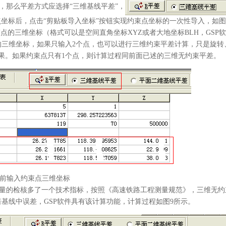
那么平差方式应选择“三维基线平差”，
点坐标后，点击“剪贴板导入坐标”按钮实现约束点坐标的一次性导入，如
束点的三维坐标（格式可以是空间直角坐标XYZ或者大地坐标BLH，GS
的三维坐标，如果只输入2个点，也可以进行三维约束平差计算，只是旋转
果。如果约束点只有1个点，则计算过程同前面已述的三维无约束平差。
前输入约束点三维坐标
量的检核多了一个技术指标，按照《高速铁路工程测量规范》，三维无约
基线中误差，GSP软件具有该计算功能，计算过程如图9所示。