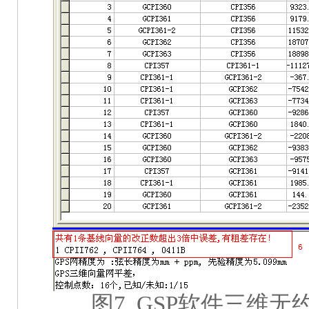
图
7
GSP
软件三维无