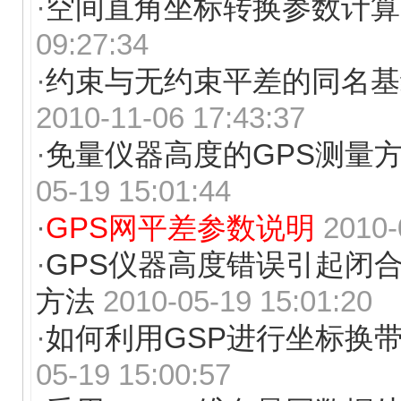
·
空间直角坐标转换参数计算
09:27:34
·
约束与无约束平差的同名基
2010-11-06 17:43:37
·
免量仪器高度的GPS测量
05-19 15:01:44
·
GPS网平差参数说明
2010-
·
GPS仪器高度错误引起闭
方法
2010-05-19 15:01:20
·
如何利用GSP进行坐标换
05-19 15:00:57