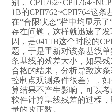
别，
CPII762~CPII764~NCP
1B
的
CPII762~CPII764
这条
在“合限状态”栏中均显示了
存在问题，这样就迅速了发
因，是
0411B
这个时段的
CP
题，于是重新对该条基线单
条基线的残差大小，如果残
合格的结果，分析导致这条
控制点观测条件很差），如
算结果不产生影响，可以考
软件计算基线残差的过程，
量的改正数。