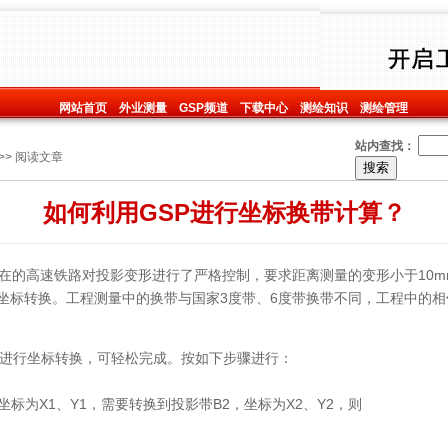
网站首页
外业测量
GSP频道
下载中心
测绘知识
测绘管理
站内查找：
>> 阅读文章
如何利用GSP进行坐标换带计算？
的高速铁路对投影变形进行了严格控制，要求距离测量的变形小于10mm
坐标转换。工程测量中的换带与国家3度带、6度带换带不同，工程中的
进行坐标转换，可轻松完成。按如下步骤进行：
标为X1、Y1，需要转换到投影带B2，坐标为X2、Y2，则
；