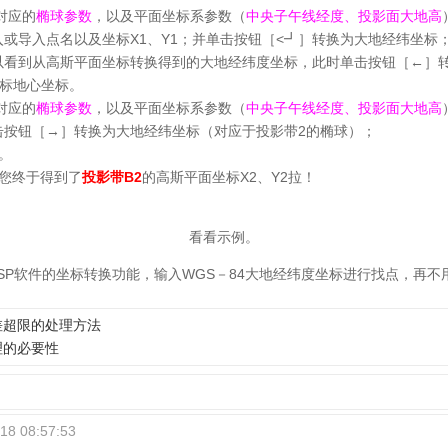
对应的
椭球参数
，以及平面坐标系参数（
中央子午线经度、投影面大地高
或导入点名以及坐标X1、Y1；并单击按钮［<┛］转换为大地经纬坐标
以看到从高斯平面坐标转换得到的大地经纬度坐标，此时单击按钮［←］转
标地心坐标。
对应的
椭球参数
，以及平面坐标系参数（
中央子午线经度、投影面大地高
击按钮［→］转换为大地经纬坐标（对应于投影带2的椭球）；
。
您终于得到了
投影带B2
的高斯平面坐标X2、Y2拉！
看看示例。
SP软件的坐标转换功能，输入WGS－84大地经纬度坐标进行找点，再不
差超限的处理方法
理的必要性
18 08:57:53