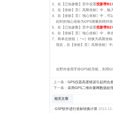
2、在【已知参数】页中设置
投影带B1
3、在【坐标】页〖高斯坐标〗中，输入
4、在【坐标】页〖地心坐标〗中，可
此时的地心坐标为GPS测量的绝对坐
5、在【已知参数】页中设置
投影带B2
6、在【坐标】页〖地心坐标〗中，单
7、再单击按钮［┕>］转换为高斯坐标
现在，在【坐标】页〖高斯坐标〗中
在野外使用手持GPS机导航，利用G
上一条：
GPS仪器高度错误引起闭合
下一条：
采用GPS二维向量网数据处
相关文章
·
GSP软件进行坐标转换计算
2013-12-