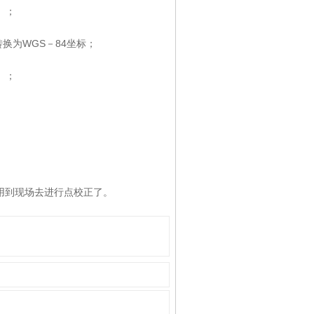
）；
；
换为WGS－84坐标；
）；
用到现场去进行点校正了。