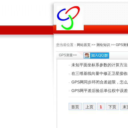
您当前位置：
网站首页
>>
测绘知识
>>
GPS测
GPS测量>>
未知平面坐标系参数的计算方法
·
在三维基线向量中修正卫星接收
·
GPS网同步环闭合差超限，怎
·
GPS网平差后验后单位权中误
·
首页
上页
1
下页
末