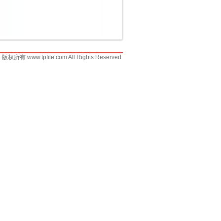
6 版权所有 www.tpfile.com All Rights Reserved